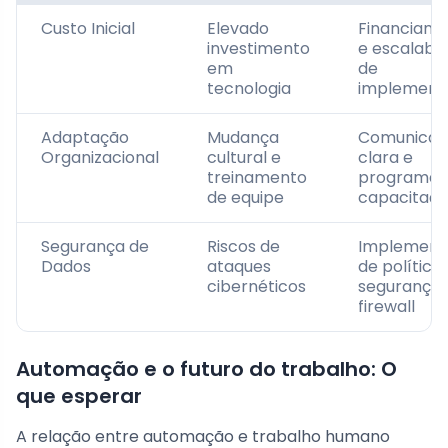
Custo Inicial
Elevado
Financiam
investimento
e escalabil
em
de
tecnologia
implement
Adaptação
Mudança
Comunicaç
Organizacional
cultural e
clara e
treinamento
programas
de equipe
capacitaç
Segurança de
Riscos de
Implement
Dados
ataques
de política
cibernéticos
segurança 
firewall
Automação e o futuro do trabalho: O
que esperar
A relação entre automação e trabalho humano