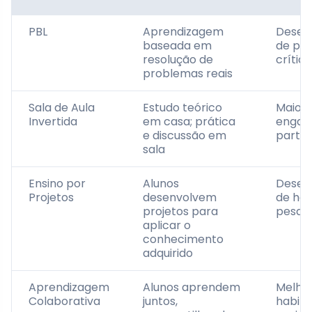
PBL
Aprendizagem
Desen
baseada em
de pe
resolução de
crítico
problemas reais
Sala de Aula
Estudo teórico
Maior
Invertida
em casa; prática
engaj
e discussão em
partic
sala
Ensino por
Alunos
Desen
Projetos
desenvolvem
de hab
projetos para
pesqui
aplicar o
conhecimento
adquirido
Aprendizagem
Alunos aprendem
Melho
Colaborativa
juntos,
habili