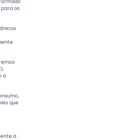
sformado
 para os
cânicos
mente
aremos
D,
o a
consumo,
eles que
mente a