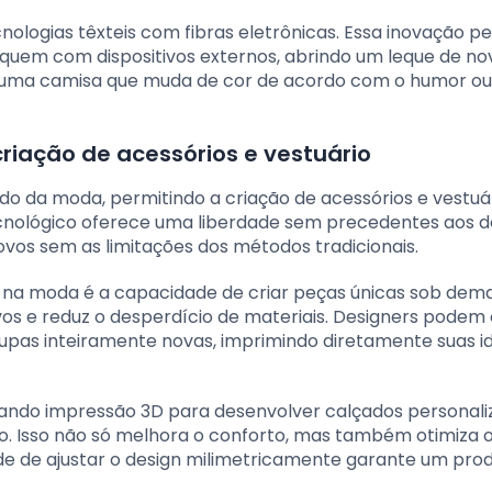
cnologias têxteis com fibras eletrônicas. Essa inovação p
quem com dispositivos externos, abrindo um leque de no
ne uma camisa que muda de cor de acordo com o humor o
criação de acessórios e vestuário
o da moda, permitindo a criação de acessórios e vestuá
nológico oferece uma liberdade sem precedentes aos de
os sem as limitações dos métodos tradicionais.
 na moda é a capacidade de criar peças únicas sob dem
vos e reduz o desperdício de materiais. Designers podem 
upas inteiramente novas, imprimindo diretamente suas i
zando impressão 3D para desenvolver calçados personal
. Isso não só melhora o conforto, mas também otimiza 
e de ajustar o design milimetricamente garante um pro