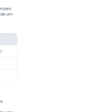
erpen,
s de um
o
os