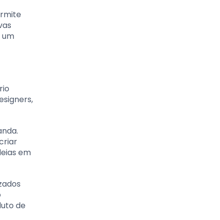
ermite
vas
u um
rio
signers,
anda.
criar
deias em
izados
o
duto de