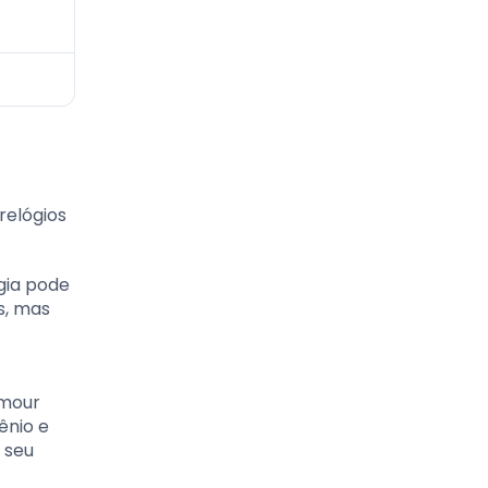
relógios
gia pode
s, mas
rmour
ênio e
 seu