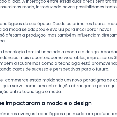
do a lado. A interação entre essas duas áreas tem tran
umimos moda, introduzindo novas possibilidades tanto
cnológicas de sua época. Desde os primeiros teares me
ria da moda se adaptou e evoluiu para incorporar novas
 só afetam a produção, mas também influenciam direta
ca.
a tecnologia tem influenciado a moda e o design. Abord
tendências mais recentes, como wearables, impressoras 3
. Também discutiremos como a tecnologia está promovend
tando casos de sucesso e perspectivas para o futuro.
e o e-commerce estão moldando um novo paradigma de 
te guia serve como uma introdução abrangente para aqu
ação entre tecnologia e moda.
que impactaram a moda e o design
r inúmeros avanços tecnológicos que mudaram profunda