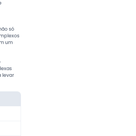
e
não só
omplexos
 em um
e
lexas
 levar