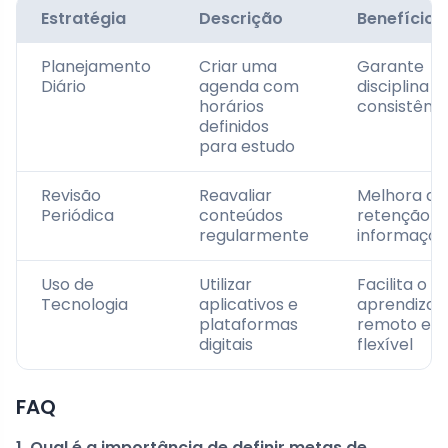
Estratégia
Descrição
Benefício
Planejamento
Criar uma
Garante
Diário
agenda com
disciplina e
horários
consistênci
definidos
para estudo
Revisão
Reavaliar
Melhora a
Periódica
conteúdos
retenção d
regularmente
informaçõe
Uso de
Utilizar
Facilita o
Tecnologia
aplicativos e
aprendizad
plataformas
remoto e
digitais
flexível
FAQ
1. Qual é a importância de definir metas de