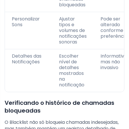
bloqueadas
Personalizar
Ajustar
Pode ser
Sons
tipos e
alterado
volumes de
conforme
notificações
preferência
sonoras
Detalhes das
Escolher
Informativo,
Notificações
nível de
mas não
detalhes
invasivo
mostrados
na
notificação
Verificando o histórico de chamadas
bloqueadas
O Blacklist não só bloqueia chamadas indesejadas,
mas também mantém um registro detalhado de