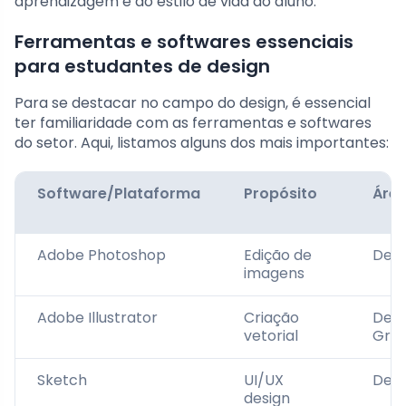
aprendizagem e ao estilo de vida do aluno.
Ferramentas e softwares essenciais
para estudantes de design
Para se destacar no campo do design, é essencial
ter familiaridade com as ferramentas e softwares
do setor. Aqui, listamos alguns dos mais importantes:
Software/Plataforma
Propósito
Área
Adobe Photoshop
Edição de
Desi
imagens
Adobe Illustrator
Criação
Desi
vetorial
Gráf
Sketch
UI/UX
Desi
design