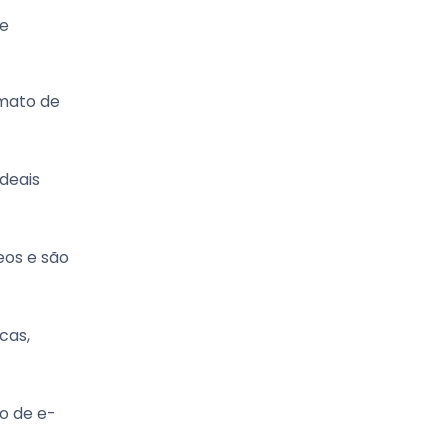
 e
mato de
deais
eos e são
cas,
ão de e-