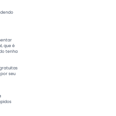
endendo
mentar
l, que é
ndo tenha
gratuitas
xpor seu
a
ápidos