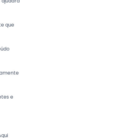
o ajudará
te que
eúdo
icamente
etes e
Aqui