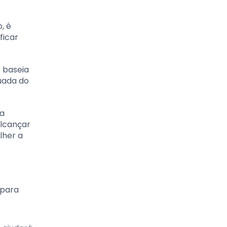
, é
ficar
e baseia
uada do
ma
alcançar
lher a
 para