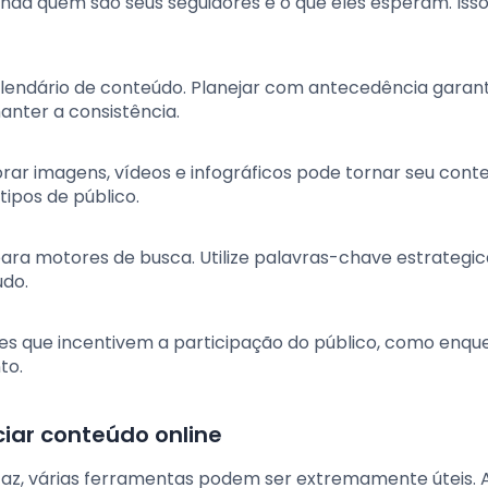
tenda quem são seus seguidores e o que eles esperam. Iss
lendário de conteúdo. Planejar com antecedência garan
anter a consistência.
orar imagens, vídeos e infográficos pode tornar seu cont
tipos de público.
para motores de busca. Utilize palavras-chave estrateg
údo.
es que incentivem a participação do público, como enqu
to.
iar conteúdo online
caz, várias ferramentas podem ser extremamente úteis. 