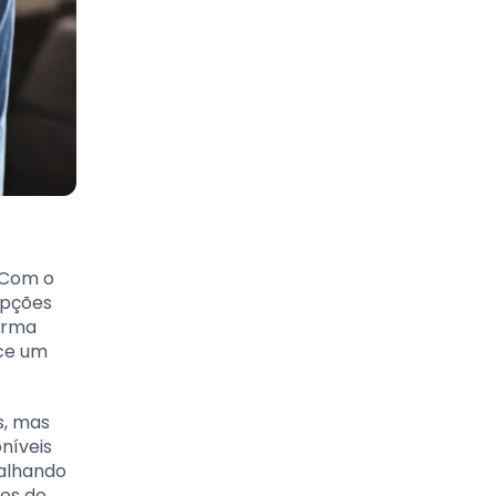
. Com o
opções
forma
ece um
s, mas
níveis
talhando
vos do