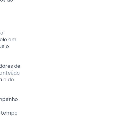
na
 ele em
ue o
adores de
conteúdo
a e do
empenho
m tempo