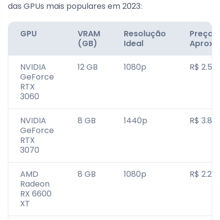
das GPUs mais populares em 2023:
GPU
VRAM
Resolução
Preço
(GB)
Ideal
Aproxi
NVIDIA
12 GB
1080p
R$ 2.50
GeForce
RTX
3060
NVIDIA
8 GB
1440p
R$ 3.80
GeForce
RTX
3070
AMD
8 GB
1080p
R$ 2.20
Radeon
RX 6600
XT