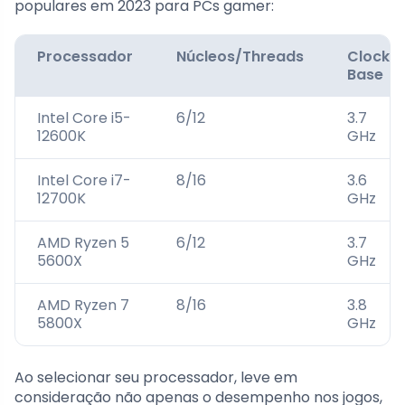
populares em 2023 para PCs gamer:
Processador
Núcleos/Threads
Clock
Base
Intel Core i5-
6/12
3.7
12600K
GHz
Intel Core i7-
8/16
3.6
12700K
GHz
AMD Ryzen 5
6/12
3.7
5600X
GHz
AMD Ryzen 7
8/16
3.8
5800X
GHz
Ao selecionar seu processador, leve em
consideração não apenas o desempenho nos jogos,