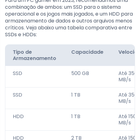
Para um PC gamer em 2023, recomendamos uma
combinação de ambos: um SSD para o sistema
operacional e os jogos mais jogados, e um HDD para
armazenamento de dados e outros arquivos menos
críticos. Veja abaixo uma tabela comparativa entre
SSDs e HDDs:
Tipo de
Capacidade
Velocid
Armazenamento
SSD
500 GB
Até 350
MB/s
SSD
1 TB
Até 350
MB/s
HDD
1 TB
Até 150
MB/s
HDD
2 TB
Até 150