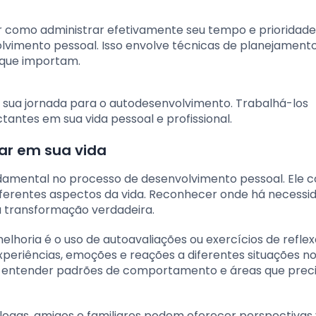
r como administrar efetivamente seu tempo e prioridad
olvimento pessoal. Isso envolve técnicas de planejamento
 que importam.
m sua jornada para o autodesenvolvimento. Trabalhá-los
antes em sua vida pessoal e profissional.
ar em sua vida
ndamental no processo de desenvolvimento pessoal. Ele
ferentes aspectos da vida. Reconhecer onde há necessi
a transformação verdadeira.
lhoria é o uso de autoavaliações ou exercícios de reflex
eriências, emoções e reações a diferentes situações n
o a entender padrões de comportamento e áreas que pre
egas, amigos e familiares podem oferecer perspectivas 