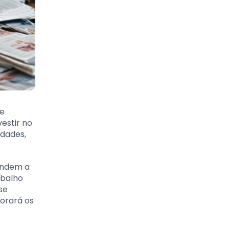
 e
estir no
idades,
endem a
abalho
se
lorará os