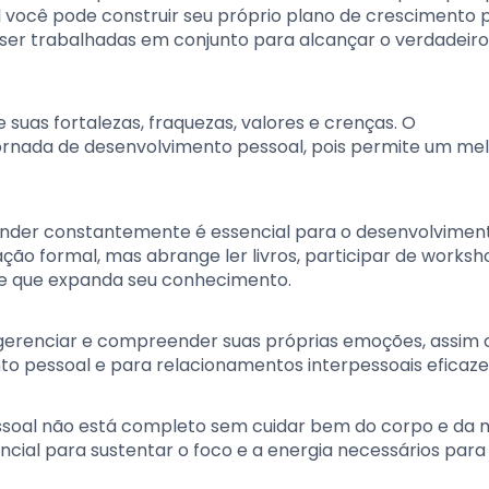
l você pode construir seu próprio plano de crescimento p
er trabalhadas em conjunto para alcançar o verdadeiro
de suas fortalezas, fraquezas, valores e crenças. O
ornada de desenvolvimento pessoal, pois permite um me
ender constantemente é essencial para o desenvolvimen
ção formal, mas abrange ler livros, participar de worksh
de que expanda seu conhecimento.
 gerenciar e compreender suas próprias emoções, assim
nto pessoal e para relacionamentos interpessoais eficaze
ssoal não está completo sem cuidar bem do corpo e da 
cial para sustentar o foco e a energia necessários para 