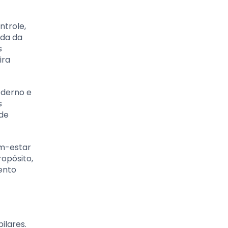
ntrole,
nda da
s
ira
oderno e
s
 de
em-estar
ropósito,
ento
ilares.