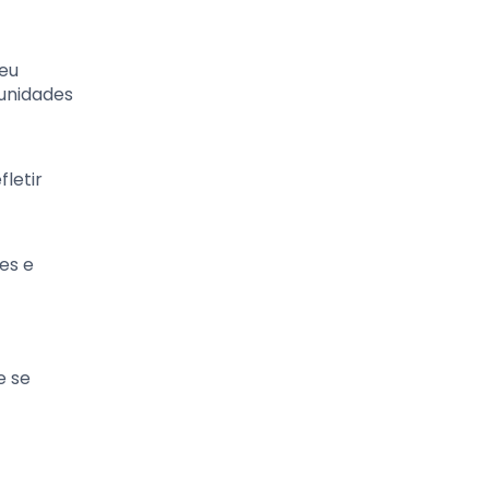
seu
tunidades
letir
es e
e se