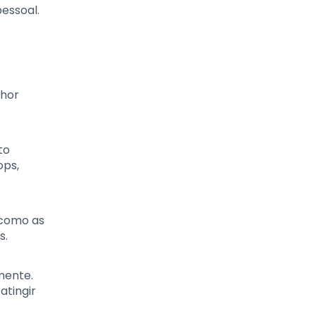
essoal.
lhor
to
ops,
 como as
s.
mente.
atingir