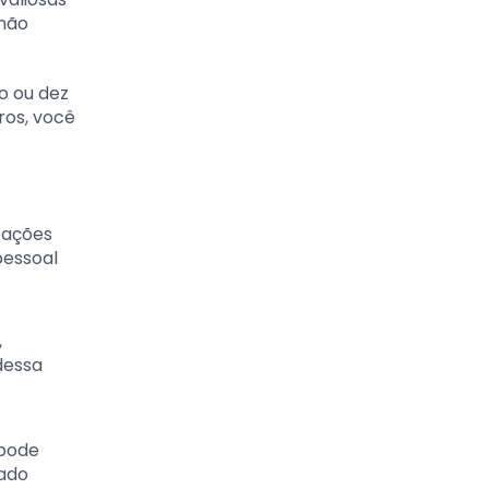
 não
o ou dez
ros, você
 ações
pessoal
,
dessa
 pode
zado