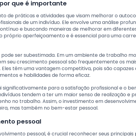
por que é importante
to de práticas e atividades que visam melhorar o autoco
issionais de um indivíduo. Ele envolve uma análise profu
contínuo e buscando maneiras de melhorar em diferente
 próprio aperfeiçoamento e é essencial para uma carre
o pode ser subestimada. Em um ambiente de trabalho m
 em seu crescimento pessoal são frequentemente os mai
. Eles têm uma vantagem competitiva, pois são capazes
entos e habilidades de forma eficaz.
 significativamente para a satisfação profissional e o b
ndivíduos tendem a ter um maior senso de realização e p
nho no trabalho. Assim, o investimento em desenvolvim
reira, mas também no bem-estar pessoal.
mento pessoal
vimento pessoal, é crucial reconhecer seus principais p