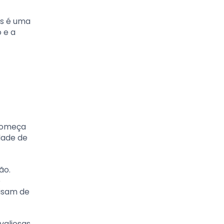
es é uma
 e a
 começa
dade de
ão.
o
cisam de
valiosas