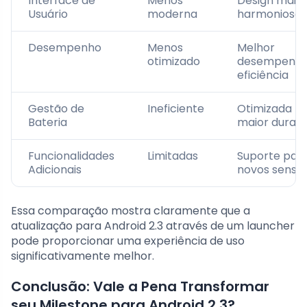
Interface de
Menos
Design mais
Usuário
moderna
harmonioso
Desempenho
Menos
Melhor
otimizado
desempenho
eficiência
Gestão de
Ineficiente
Otimizada p
Bateria
maior duraç
Funcionalidades
Limitadas
Suporte par
Adicionais
novos senso
Essa comparação mostra claramente que a
atualização para Android 2.3 através de um launcher
pode proporcionar uma experiência de uso
significativamente melhor.
Conclusão: Vale a Pena Transformar
seu Milestone para Android 2.3?