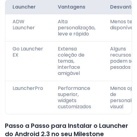
Launcher
Vantagens
Desvanta
ADW
Alta
Menos tem
Launcher
personalização,
disponíveis
leve e rápido
Go Launcher
Extensa
Alguns
EX
coleção de
recursos
temas,
podem ser
interface
pesados
amigável
LauncherPro
Performance
Menos opç
superior,
de
widgets
personaliz
customizados
visual
Passo a Passo para Instalar o Launcher
do Android 2.3 no seu Milestone