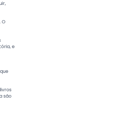
ir,
. O
s
ória, e
 que
livros
a são