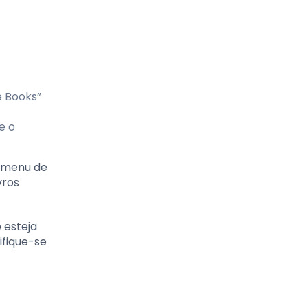
e Books”
e o
u menu de
vros
 esteja
ifique-se