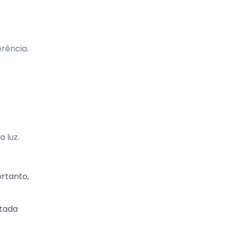
rência.
 luz.
ortanto,
ptada