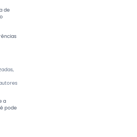
ia de
ão
rências
zadas,
 autores
e a
cê pode