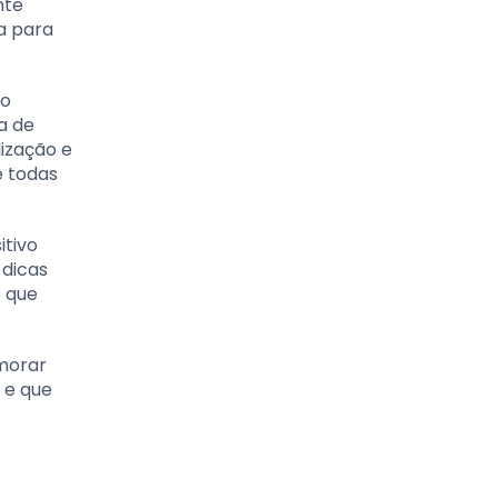
nte
a para
do
a de
lização e
e todas
itivo
 dicas
s que
imorar
 e que