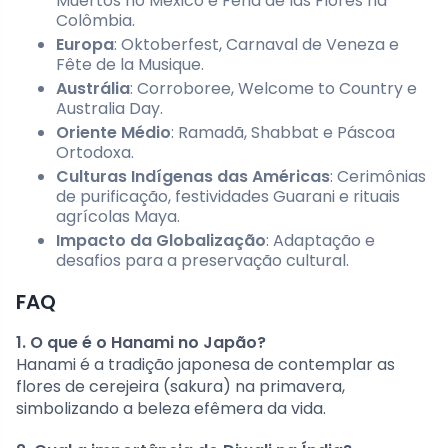
Muertos no México e Feria de las Flores na
Colômbia.
Europa
: Oktoberfest, Carnaval de Veneza e
Fête de la Musique.
Austrália
: Corroboree, Welcome to Country e
Australia Day.
Oriente Médio
: Ramadã, Shabbat e Páscoa
Ortodoxa.
Culturas Indígenas das Américas
: Cerimônias
de purificação, festividades Guarani e rituais
agrícolas Maya.
Impacto da Globalização
: Adaptação e
desafios para a preservação cultural.
FAQ
1. O que é o Hanami no Japão?
Hanami é a tradição japonesa de contemplar as
flores de cerejeira (sakura) na primavera,
simbolizando a beleza efêmera da vida.