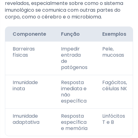
revelados, especialmente sobre como o sistema
imunológico se comunica com outras partes do
corpo, como o cérebro e o microbioma.
Componente
Função
Exemplos
Barreiras
Impedir
Pele,
físicas
entrada
mucosas
de
patógenos
Imunidade
Resposta
Fagócitos,
inata
imediata e
células NK
não
específica
Imunidade
Resposta
Linfócitos
adaptativa
específica
T e B
e memória