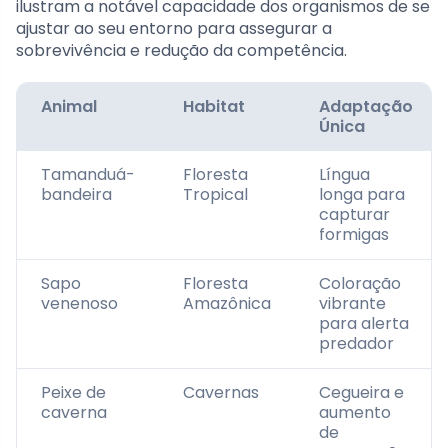
ilustram a notável capacidade dos organismos de se
ajustar ao seu entorno para assegurar a
sobrevivência e redução da competência.
Animal
Habitat
Adaptação
Única
Tamanduá-
Floresta
Língua
bandeira
Tropical
longa para
capturar
formigas
Sapo
Floresta
Coloração
venenoso
Amazônica
vibrante
para alerta
predador
Peixe de
Cavernas
Cegueira e
caverna
aumento
de