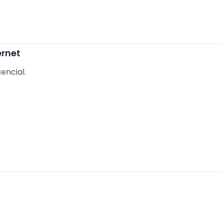
ernet
encial.
.