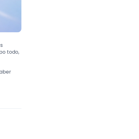
os
po todo,
saber