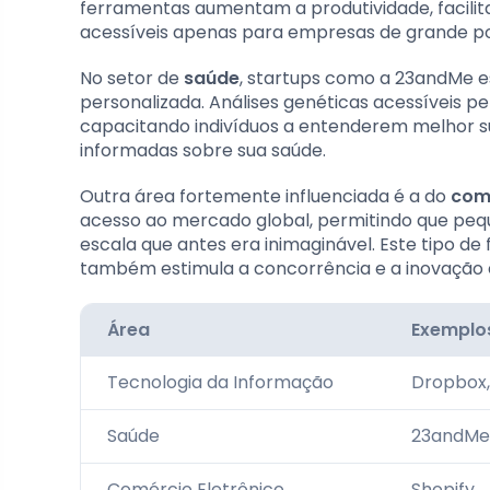
ferramentas aumentam a produtividade, facili
acessíveis apenas para empresas de grande po
No setor de
saúde
, startups como a 23andMe 
personalizada. Análises genéticas acessíveis 
capacitando indivíduos a entenderem melhor s
informadas sobre sua saúde.
Outra área fortemente influenciada é a do
comé
acesso ao mercado global, permitindo que p
escala que antes era inimaginável. Este tipo 
também estimula a concorrência e a inovação 
Área
Exemplos
Tecnologia da Informação
Dropbox,
Saúde
23andMe
Comércio Eletrônico
Shopify