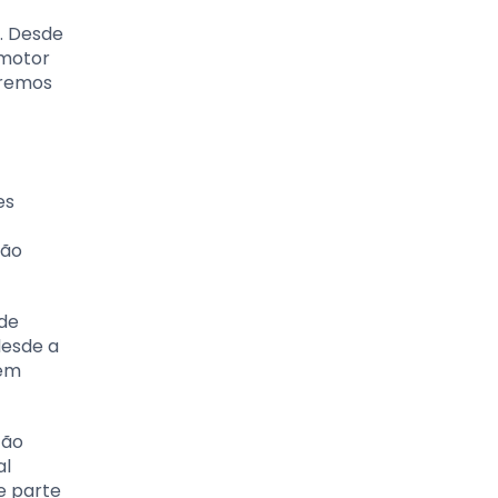
. Desde
 motor
aremos
es
tão
 de
desde a
 em
tão
al
de parte