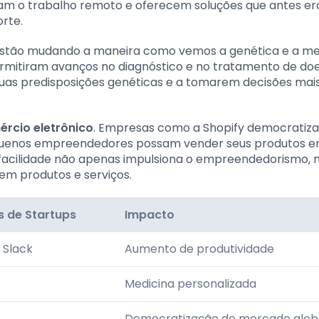
tam o trabalho remoto e oferecem soluções que antes e
rte.
estão mudando a maneira como vemos a genética e a me
permitiram avanços no diagnóstico e no tratamento de do
uas predisposições genéticas e a tomarem decisões mai
rcio eletrônico
. Empresas como a Shopify democratiz
equenos empreendedores possam vender seus produtos 
de facilidade não apenas impulsiona o empreendedorismo,
em produtos e serviços.
 de Startups
Impacto
 Slack
Aumento de produtividade
Medicina personalizada
Democratização do mercado glob