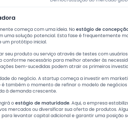
vadora
almente começa com uma ideia. No
estágio de concepçã
m uma solução potencial. Esta fase é frequentemente m
um protótipo inicial.
dar seu produto ou serviço através de testes com usuários 
do conforme necessário para melhor atender às necessi
dações bem-sucedidas podem atrair os primeiros investid
idade do negócio. A startup começa a investir em market
ste é também o momento de refinar o modelo de negócios
nda à demanda crescente.
ngirá o
estágio de maturidade
. Aqui, a empresa estabiliz
os mercados ou diversificar sua oferta de produtos. Al
 para levantar capital adicional e garantir uma posição s