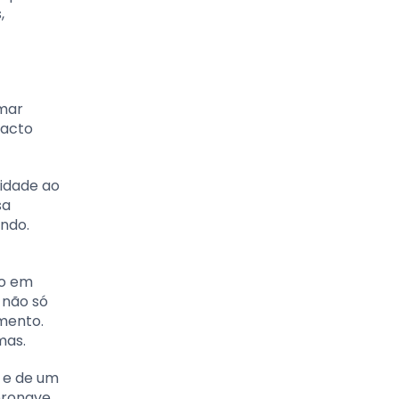
,
mar
pacto
lidade ao
sa
undo.
do em
 não só
mento.
mas.
e e de um
eronave