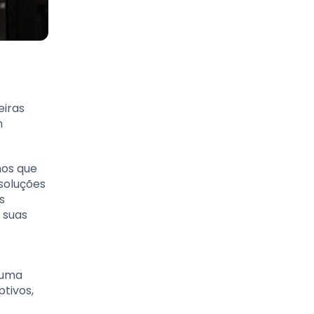
eiras
m
hos que
soluções
s
 suas
 uma
ptivos,