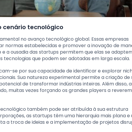
o cenário tecnológico
mental no avanço tecnológico global. Essas empresas
ar normas estabelecidas e promover a inovação de man
de e a ousadia das startups permitem que elas se adapte
 tecnologias que podem ser adotadas em larga escala.
acam-se por sua capacidade de identificar e explorar nic
ionais. Sua natureza experimental permite a criação de 
tencial de transformar indústrias inteiras. Além disso, a
do, muitas vezes forçando os grandes players a reverem
tecnológico também pode ser atribuída à sua estrutura
rporações, as startups têm uma hierarquia mais plana e
lita a troca de ideias e a implementação de projetos disru