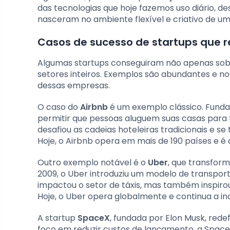
das tecnologias que hoje fazemos uso diário, des
nasceram no ambiente flexível e criativo de um
Casos de sucesso de startups que 
Algumas startups conseguiram não apenas so
setores inteiros. Exemplos são abundantes e
dessas empresas.
O caso do
Airbnb
é um exemplo clássico. Fundad
permitir que pessoas aluguem suas casas para
desafiou as cadeias hoteleiras tradicionais e
Hoje, o Airbnb opera em mais de 190 países e é 
Outro exemplo notável é o
Uber
, que transfo
2009, o Uber introduziu um modelo de transport
impactou o setor de táxis, mas também inspir
Hoje, o Uber opera globalmente e continua a i
A startup
SpaceX
, fundada por Elon Musk, rede
foco em reduzir custos de lançamento, a Spac