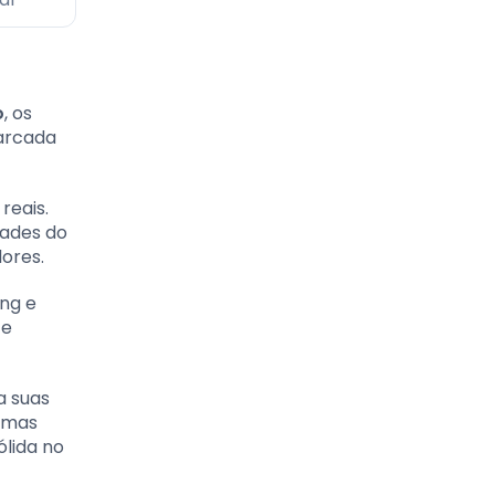
o
, os
arcada
reais.
dades do
ores.
ing e
 e
a suas
gumas
ólida no