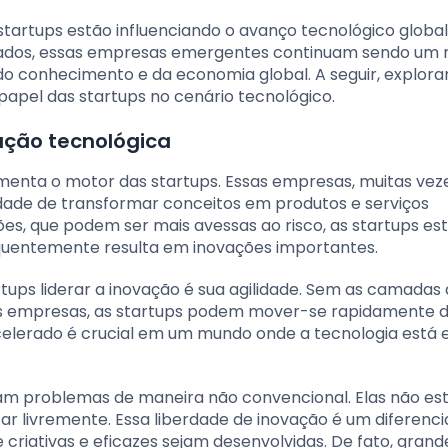
tartups estão influenciando o avanço tecnológico global
ntados, essas empresas emergentes continuam sendo um
do conhecimento e da economia global. A seguir, explor
apel das startups no cenário tecnológico.
ação tecnológica
imenta o motor das startups. Essas empresas, muitas vez
dade de transformar conceitos em produtos e serviços
ões, que podem ser mais avessas ao risco, as startups es
equentemente resulta em inovações importantes.
tups liderar a inovação é sua agilidade. Sem as camadas
es empresas, as startups podem mover-se rapidamente 
elerado é crucial em um mundo onde a tecnologia está
am problemas de maneira não convencional. Elas não es
r livremente. Essa liberdade de inovação é um diferenci
e criativas e eficazes sejam desenvolvidas. De fato, gran