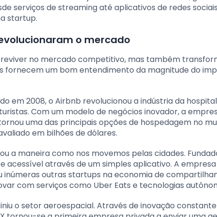
de serviços de streaming até aplicativos de redes sociais
a startup.
revolucionaram o mercado
breviver no mercado competitivo, mas também transfor
 nos fornecem um bom entendimento da magnitude do im
o em 2008, o Airbnb revolucionou a indústria da hospita
 turistas. Com um modelo de negócios inovador, a empre
 se tornou uma das principais opções de hospedagem no m
avaliado em bilhões de dólares.
rmou a maneira como nos movemos pelas cidades. Funda
e acessível através de um simples aplicativo. A empresa
ou inúmeras outras startups na economia de compartilha
novar com serviços como Uber Eats e tecnologias autôno
finiu o setor aeroespacial. Através de inovação constant
eX tornou-se a primeira empresa privada a enviar uma a