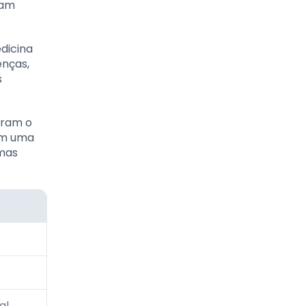
ram
dicina
enças,
s
aram o
em uma
 mas
al