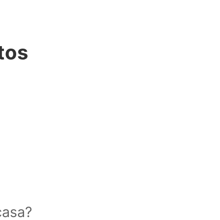
tos
casa?