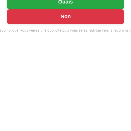
Ouais
Non
avoir cliqué, vous verrez une publicité puis vous serez redirigé vers la recomman