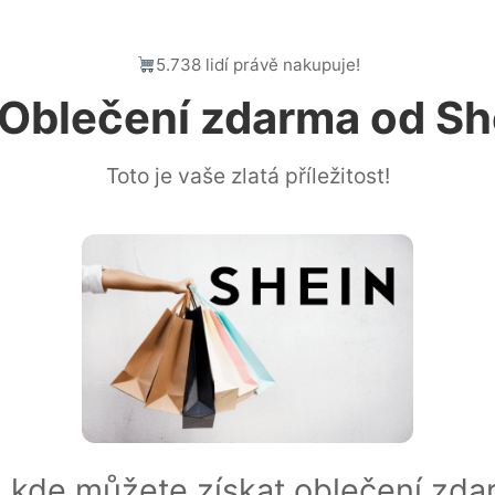
5.738 lidí právě nakupuje!
Oblečení zdarma od Sh
Toto je vaše zlatá příležitost!
, kde můžete získat oblečení zd