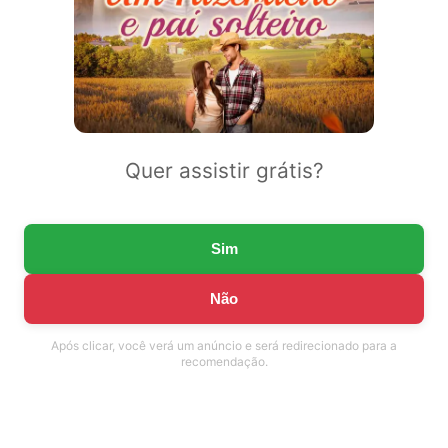
Quer assistir grátis?
Sim
Não
Após clicar, você verá um anúncio e será redirecionado para a
recomendação.