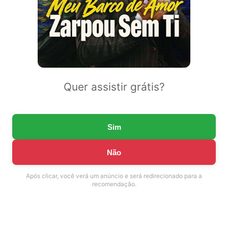
Quer assistir grátis?
Sim
Não
Após clicar, você verá um anúncio e será redirecionado para a
recomendação.