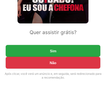
Quer assistir grátis?
Sim
Não
Após clicar, você verá um anúncio e, em seguida, será redirecionado para
a recomendação.