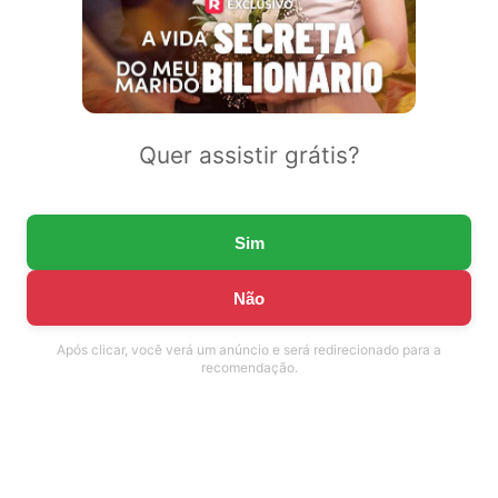
Quer assistir grátis?
Sim
Não
Após clicar, você verá um anúncio e será redirecionado para a
recomendação.