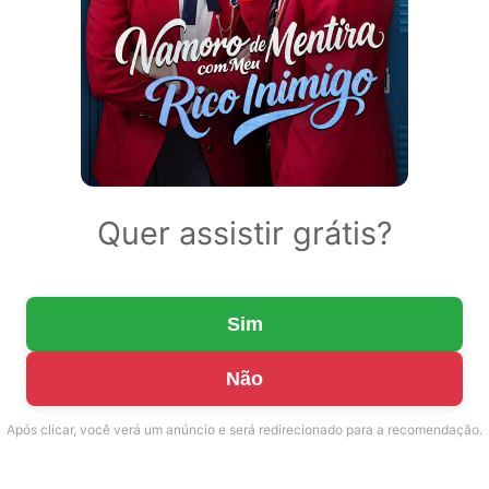
Quer assistir grátis?
Sim
Não
Após clicar, você verá um anúncio e será redirecionado para a recomendação.