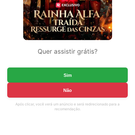
Quer assistir grátis?
Sim
Não
Após clicar, você verá um anúncio e será redirecionado para a
recomendação.