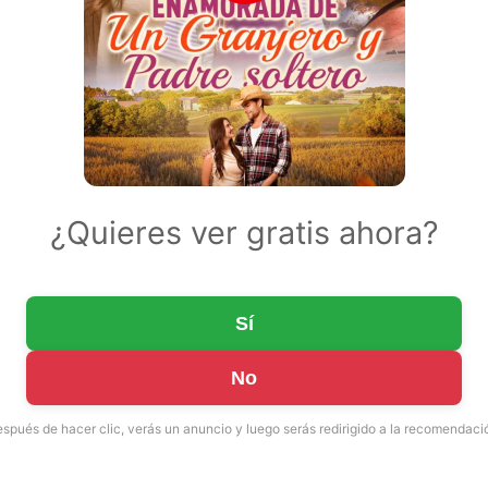
¿Quieres ver gratis ahora?
Sí
No
spués de hacer clic, verás un anuncio y luego serás redirigido a la recomendaci