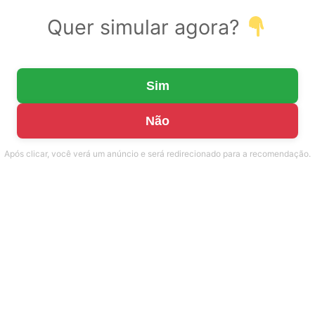
Quer simular agora?
Sim
Não
Após clicar, você verá um anúncio e será redirecionado para a recomendação.