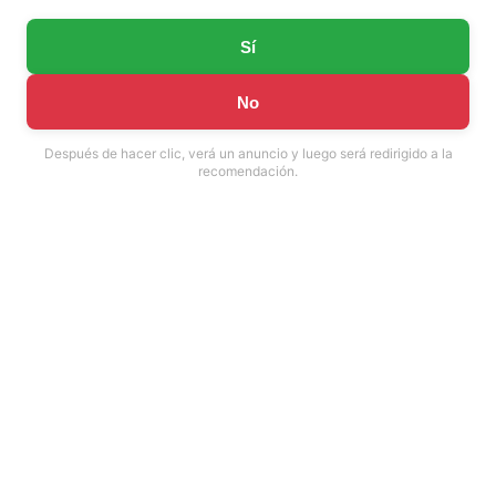
Sí
No
Después de hacer clic, verá un anuncio y luego será redirigido a la
recomendación.