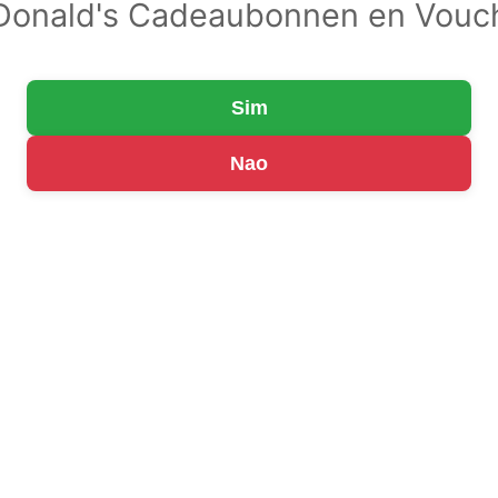
onald's Cadeaubonnen en Vouc
Sim
Nao