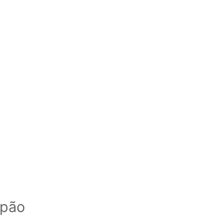
o
 pão