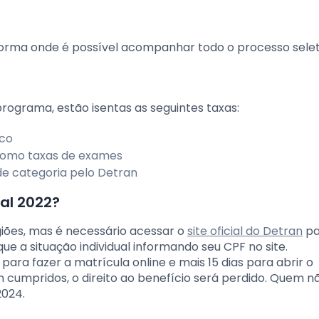
aforma onde é possível acompanhar todo o processo selet
ograma, estão isentas as seguintes taxas:
ico
 como taxas de exames
e categoria pelo Detran
al 2022?
giões, mas é necessário acessar o
site oficial do Detran
pa
e a situação individual informando seu CPF no site.
ara fazer a matrícula online e mais 15 dias para abrir o
cumpridos, o direito ao benefício será perdido. Quem nã
2024.