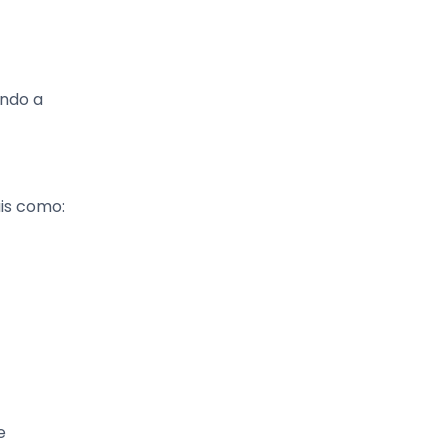
ando a
ais como:
e