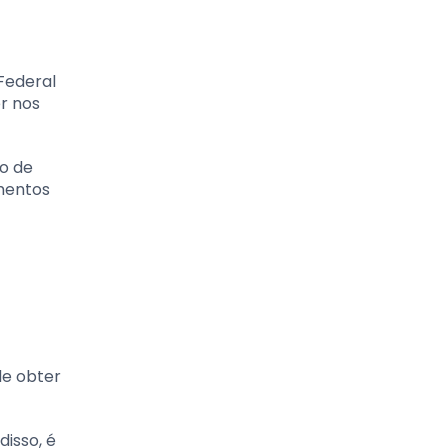
Federal
er nos
so de
umentos
de obter
isso, é