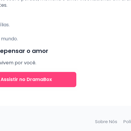
tes.
lias.
 mundo.
 repensar o amor
 vivem por você.
Assistir no DramaBox
Sobre Nós
Pol