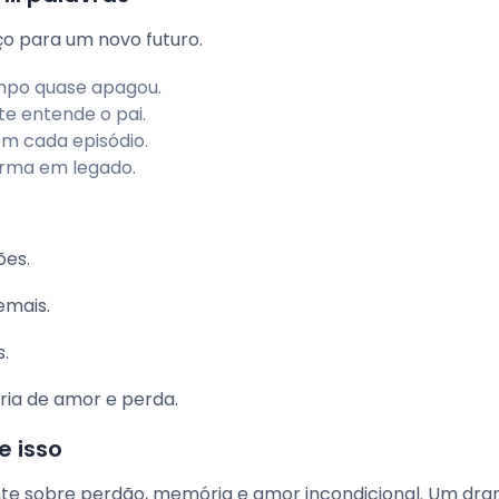
o para um novo futuro.
po quase apagou.
te entende o pai.
m cada episódio.
orma em legado.
ões.
emais.
s.
ria de amor e perda.
e isso
te sobre perdão, memória e amor incondicional. Um dr