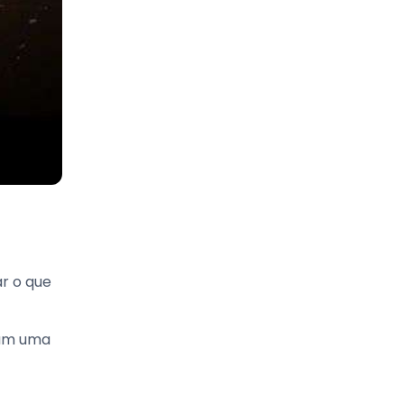
r o que
ram uma