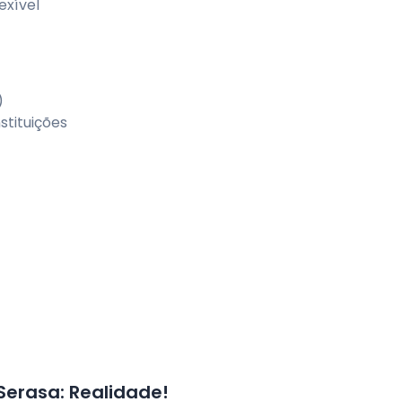
exível
)
tituições
erasa: Realidade!