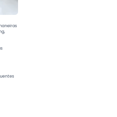
maneiras
ng,
as
quentes