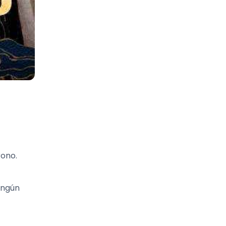
rono.
ingún