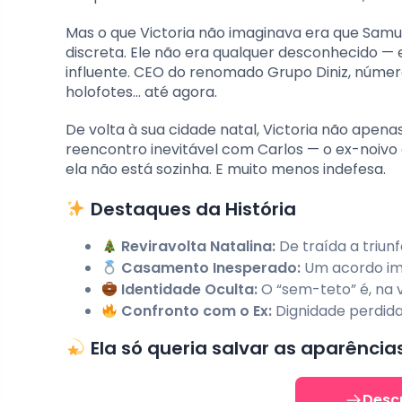
Mas o que Victoria não imaginava era que Samu
discreta. Ele não era qualquer desconhecido —
influente. CEO do renomado Grupo Diniz, número
holofotes… até agora.
De volta à sua cidade natal, Victoria não apen
reencontro inevitável com Carlos — o ex-noivo
ela não está sozinha. E muito menos indefesa.
Destaques da História
Reviravolta Natalina:
De traída a triun
Casamento Inesperado:
Um acordo im
Identidade Oculta:
O “sem-teto” é, na 
Confronto com o Ex:
Dignidade perdida
Ela só queria salvar as aparênci
Desc