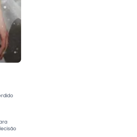
erdido
ara
decisão