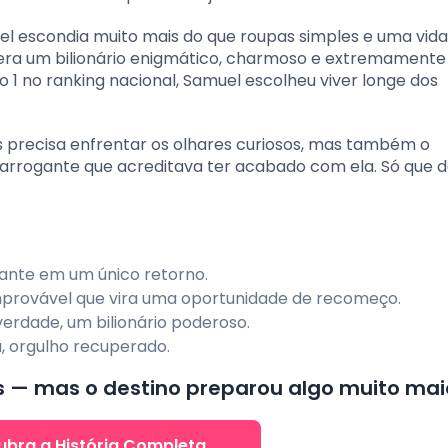
el escondia muito mais do que roupas simples e uma vida
 era um bilionário enigmático, charmoso e extremamente
 1 no ranking nacional, Samuel escolheu viver longe dos
as precisa enfrentar os olhares curiosos, mas também o
 arrogante que acreditava ter acabado com ela. Só que d
fante em um único retorno.
provável que vira uma oportunidade de recomeço.
verdade, um bilionário poderoso.
, orgulho recuperado.
as — mas o destino preparou algo muito mai
ubra a História Completa