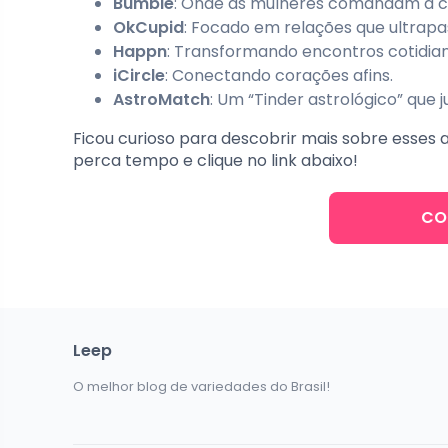
Bumble
: Onde as mulheres comandam a c
OkCupid
: Focado em relações que ultrap
Happn
: Transformando encontros cotidian
iCircle
: Conectando corações afins.
AstroMatch
: Um “Tinder astrológico” que
Ficou curioso para descobrir mais sobre esses 
perca tempo e clique no link abaixo!
CO
Leep
O melhor blog de variedades do Brasil!