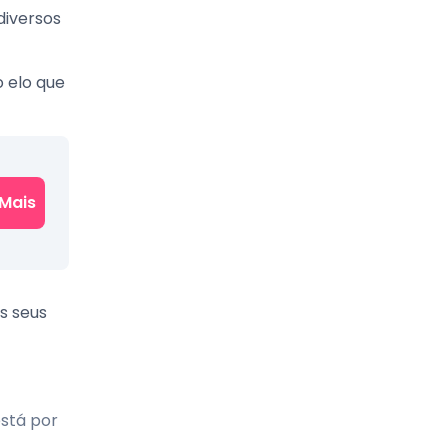
diversos
o elo que
Mais
s seus
está por