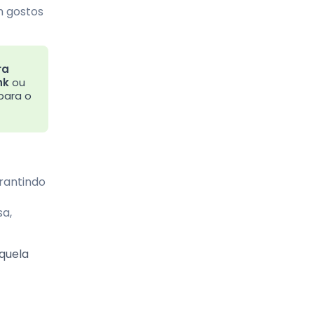
m gostos
ra
nk
ou
para o
rantindo
sa,
quela