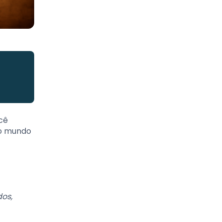
cê
lo mundo
os,