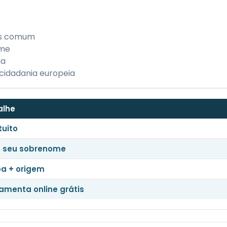
is comum
ome
ia
cidadania europeia
alhe
tuito
o seu sobrenome
a + origem
ramenta online grátis