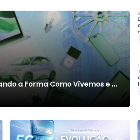
9
m
1
ndo a Forma Como Vivemos e ...
f