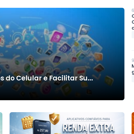
6
d
9
g
do Celular e Facilitar Su...