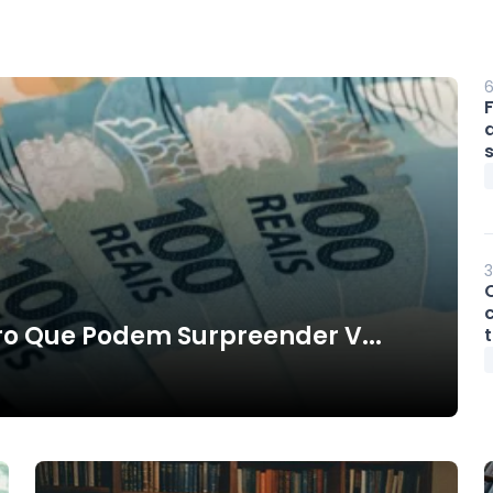
6
d
s
3
c
iro Que Podem Surpreender V...