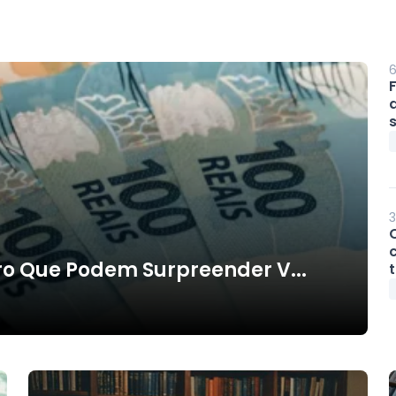
6
d
s
3
c
iro Que Podem Surpreender V...