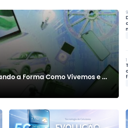
9
m
1
ndo a Forma Como Vivemos e ...
f