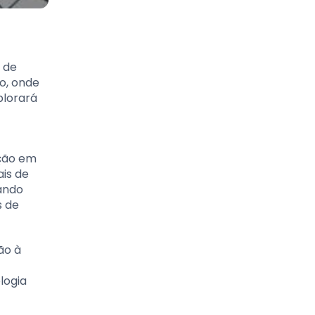
 de
o, onde
plorará
ação em
is de
ando
s de
ão à
logia