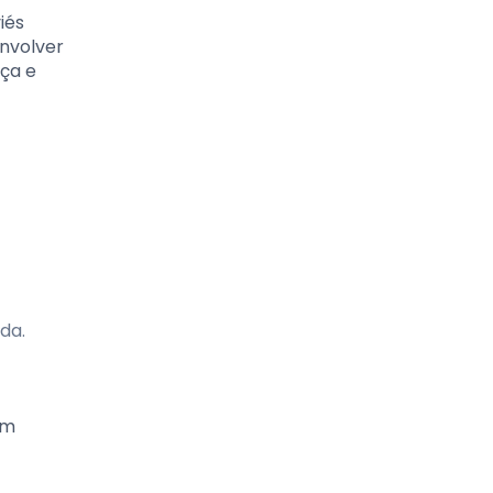
iés
nvolver
nça e
da.
em