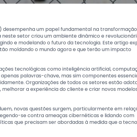
(TI) desempenha um papel fundamental na transformação
a neste setor criou um ambiente dinâmico e revolucionári
ndo e modelando o futuro da tecnologia. Este artigo ex
estão moldando o mundo agora e que terão um impacto
ações tecnológicas como inteligência artificial, comput
is apenas palavras-chave, mas sim componentes essencia
pidamente. Organizações de todos os setores estão adot
, melhorar a experiência do cliente e criar novos modelo
oluem, novas questões surgem, particularmente em relaç
otegendo-se contra ameaças cibernéticas e lidando com
íticas que precisam ser abordadas à medida que a tecno