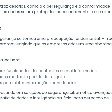
raz desafios, como a cibersegurança e a conformidade
que os dados sejam protegidos adequadamente e que ate
s
egurança se tornou uma preocupação fundamental. A fre
umentaram, exigindo que as empresas adotem uma aborda
ça incluem:
or funcionários descontentes ou mal informados.
dados mediante pedido de resgate.
os para obter informações confidenciais.
nvestindo em soluções de segurança cibernética avançada
afia de dados e inteligência artificial para detecção de