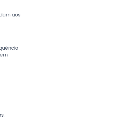
ndam aos
quência
gem
s.