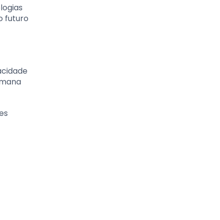
logias
 futuro
pacidade
umana
tes