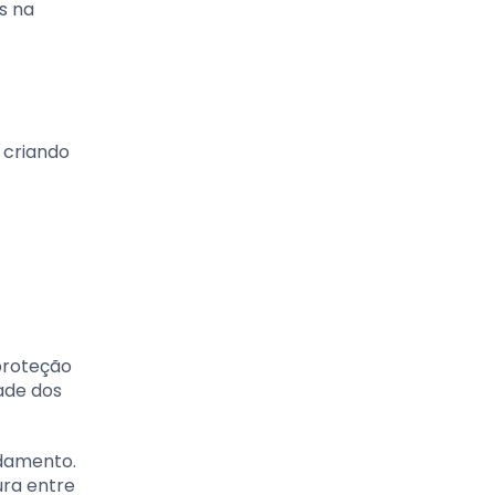
s na
 criando
proteção
dade dos
ndamento.
ura entre